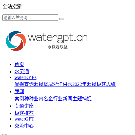
全站搜索
首页
水灵通
waterEYEs
漏损查询
漏损概况
浙江供水
2022年漏损
极客思维
我闻
案例种种
业内名企
行业新闻
主题捕捉
专题讲座
极客推荐
waterGPT
交流中心