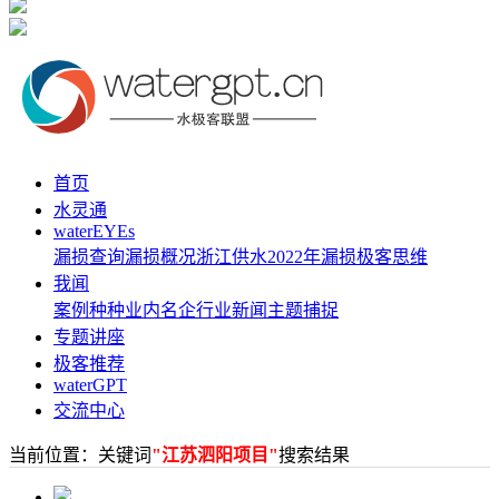
首页
水灵通
waterEYEs
漏损查询
漏损概况
浙江供水
2022年漏损
极客思维
我闻
案例种种
业内名企
行业新闻
主题捕捉
专题讲座
极客推荐
waterGPT
交流中心
当前位置：关键词
"江苏泗阳项目"
搜索结果