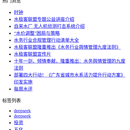
热门浏览
时钟
水极客联盟专题公益讲座介绍
自来水厂 无人机侦测打击系统介绍
“水价调整”困局与策略
水务行业合规管理行动清单大全
水极客联盟隆重推出《水务行业舆情管理九度法则》
水极客联盟宣传片
十年一剑，倾情奉献，隆重推出：水务舆情管理的九度
法则
部署四大行动！《广东省城市水系活力提升行动方案》
印发实施
每周水评
标签列表
deepseek
deepseek
投资
五化