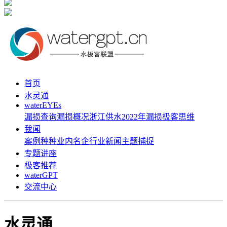
首页
水灵通
waterEYEs
漏损查询
漏损概况
浙江供水
2022年漏损
极客思维
我闻
案例种种
业内名企
行业新闻
主题捕捉
专题讲座
极客推荐
waterGPT
交流中心
水灵通