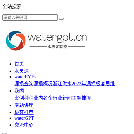
全站搜索
首页
水灵通
waterEYEs
漏损查询
漏损概况
浙江供水
2022年漏损
极客思维
我闻
案例种种
业内名企
行业新闻
主题捕捉
专题讲座
极客推荐
waterGPT
交流中心