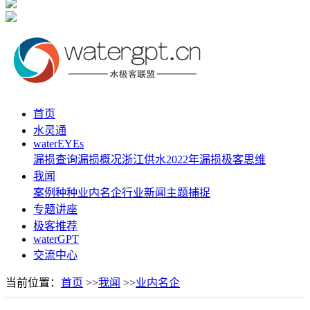
首页
水灵通
waterEYEs
漏损查询
漏损概况
浙江供水
2022年漏损
极客思维
我闻
案例种种
业内名企
行业新闻
主题捕捉
专题讲座
极客推荐
waterGPT
交流中心
当前位置：
首页
>>
我闻
>>
业内名企