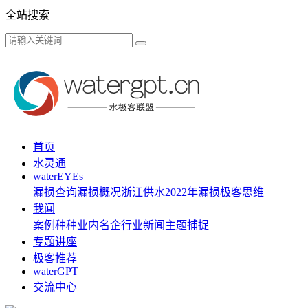
全站搜索
首页
水灵通
waterEYEs
漏损查询
漏损概况
浙江供水
2022年漏损
极客思维
我闻
案例种种
业内名企
行业新闻
主题捕捉
专题讲座
极客推荐
waterGPT
交流中心