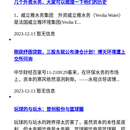
几个外资水务，大家可以梳理一下他们的历史
1、威立雅水务集团 外资威立雅水务（Veolia Water）
是法国威立雅环境集团(Veolia E...
2023-12-13
暂无信息
刚获纾困贷款，三股东就公布清仓计划！博天环境遭上
交所问询
中华财经百家号11-2109:29看来，在环保水务的市场
上，资本的寒风依然凛冽刺骨。——水视点导读博...
2023-12-13
暂无信息
玩球的与玩水：首创股份与篮球圈
玩球的与玩水的跨界得太厉害了，虽然资本的本性是逐
利，但水务圈毕竟是水务圈，篮球圈毕竟是篮球圈，控