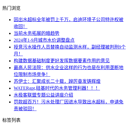
热门浏览
因出水超标全年被罚上千万，启迪环境子公司特许权被
收回！
当前水务拓展的暗趋势
2024年1-9月城市水价调整盘点
授意污水操作人员替换自动监测水样，副经理被判刑9个
月！
构建数据基础制度更好发挥数据要素作用的意见
最高人民法院：供水企业这样的行为也是在利用垄断地
位限制市场竞争！
苏伊士：汇聚成长二十载，踔厉奋发铸辉煌
WATERgpt,硅基时代的水务管理利器！！！
水极客联盟专题公益讲座介绍
罚款超百万！污水处理厂因进水导致出水超标，申请免
责被驳回！
标签列表