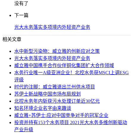
没有了
下一篇
光大水务落实多项境内外轻资产业务
相关文章
水中新型污染物：威立雅的创新应对之策
光大水务落实多项境内外轻资产业务
威立雅中国携手合作伙伴铜化集团扩大合作领域
水务行业唯一A级亚洲企业！北控水务获MSCI上调ESG
评级
时代的注脚：威立雅退出兰州供水项目
苏伊士新战略中国市场布局规划
北控水务年内斩获污水处理订单近30亿元
知名环境企业名字由来趣谈
威立雅+苏伊士:应对中国竞争对手的冠军企业
投资并持有153个水务项目 2021光大水务多维创新驱动
产业升级