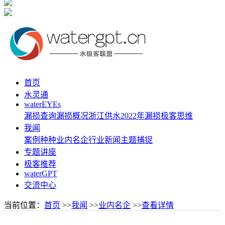
首页
水灵通
waterEYEs
漏损查询
漏损概况
浙江供水
2022年漏损
极客思维
我闻
案例种种
业内名企
行业新闻
主题捕捉
专题讲座
极客推荐
waterGPT
交流中心
当前位置：
首页
>>
我闻
>>
业内名企
>>
查看详情