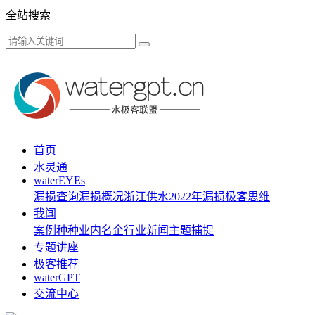
全站搜索
首页
水灵通
waterEYEs
漏损查询
漏损概况
浙江供水
2022年漏损
极客思维
我闻
案例种种
业内名企
行业新闻
主题捕捉
专题讲座
极客推荐
waterGPT
交流中心