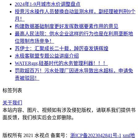
2024年1-9月城市水价调整盘点
授意污水操作人员替换自动监测水样，副经理被判刑9个
月！
构建数据基础制度更好发挥数据要素作用的意见
最高人民法院：供水企业这样的行为也是在利用垄断地
位限制市场竞争！
苏伊士：汇聚成长二十载，踔厉奋发铸辉煌
水极客联盟专题公益讲座介绍
WATERgpt,硅基时代的水务管理利器！！！
罚款超百万！污水处理厂因进水导致出水超标，申请免
责被驳回！
标签列表
关于我们
本站内容、图片、视频如有涉及侵犯版权，请联系我们提供书
面反馈，我们核实后会立即删除。
版权所有 2021 水视点 备案号：
浙ICP备2023042841号-1
xml地