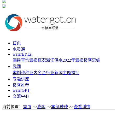
首页
水灵通
waterEYEs
漏损查询
漏损概况
浙江供水
2022年漏损
极客思维
我闻
案例种种
业内名企
行业新闻
主题捕捉
专题讲座
极客推荐
waterGPT
交流中心
当前位置：
首页
>>
我闻
>>
案例种种
>>
查看详情