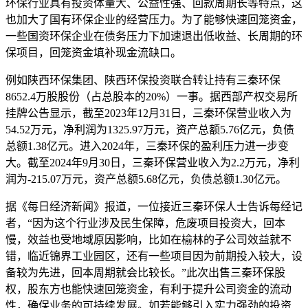
环保行业具有投资体量大、公益性强、回款周期长等特点，这
也加大了国有环保企业的经营压力。为了能够快速回笼资金，
一些国资环保企业在债务压力下加速退出低收益、长周期的环
保项目，回笼资金填补现金流缺口。
例如陕西环保集团、陕西环保投资联合转让持有三秦环保
8652.4万股股份（占总股本的20%）一事。据西部产权交易所
挂牌公告显示，截至2023年12月31日，三秦环保营业收入为
54.52万元，净利润为1325.97万元，资产总额5.76亿元，负债
总额1.38亿元。进入2024年，三秦环保的盈利压力进一步变
大。截至2024年9月30日，三秦环保营业收入为2.2万元，净利
润为-215.07万元，资产总额5.68亿元，负债总额1.30亿元。
据《每日经济新闻》报道，一位接近三秦环保人士告诉每经记
者，“因为这个行业涉及民生保障，危废项目投资大，回本
慢，效益也受地域原因影响，比如在榆林的子公司效益就不
错，临近锦界工业园区，还有一些项目因为前期投入较大，设
备较为先进，回本周期就会比较长。”此次出售三秦环保股
权，股东方也能快速回笼资金，有利于提升公司资金的流动
性，确保业务的可持续发展。如若能够引入实力强劲的投资