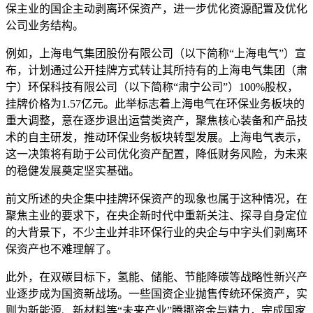
保主业的国企主动剥离环保资产，进一步优化资源配置及优化
公司业务结构。
例如，上海电气集团股份有限公司（以下简称“上海电气”）宣
布，计划通过公开挂牌方式转让其所持有的上海电气集团（肃
宁）环保科技有限公司（以下简称“肃宁公司”）100%股权，
挂牌价格为1.57亿元。此举标志着上海电气在环保业务板块的
重大调整，意在逐步退出运营类资产，聚焦核心装备和产品技
术的自主研发，推动环保业务板块转型发展。上海电气表示，
这一决策将有助于公司优化资产配置，降低财务风险，为未来
的稳健发展奠定坚实基础。
前文所述的央企集中挂牌环保资产的现象也属于这种情况，在
聚焦主业的要求下，在央企新时代中重新关注、探寻自身定位
的大背景下，不少主业并非环保行业的央企与中字头们剥离环
保资产也不难理解了。
此外，在双碳目标下，氢能、储能、节能降碳等战略性新兴产
业逐步成为国资新战场。一些国资企业抛售传统环保资产，实
则为新能源、新材料等“未来产业”腾挪资金与精力，完成国家