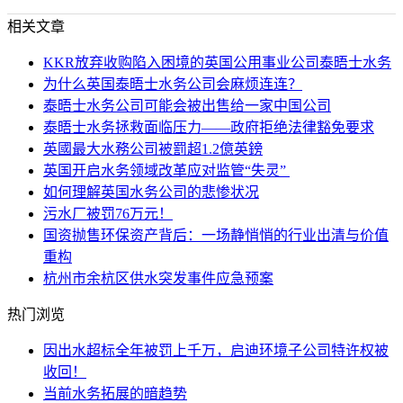
相关文章
KKR放弃收购陷入困境的英国公用事业公司泰晤士水务
为什么英国泰晤士水务公司会麻烦连连？
泰晤士水务公司可能会被出售给一家中国公司
泰晤士水务拯救面临压力——政府拒绝法律豁免要求
英國最大水務公司被罰超1.2億英鎊
英国开启水务领域改革应对监管“失灵”
如何理解英国水务公司的悲惨状况
污水厂被罚76万元！
国资抛售环保资产背后：一场静悄悄的行业出清与价值
重构
杭州市余杭区供水突发事件应急预案
热门浏览
因出水超标全年被罚上千万，启迪环境子公司特许权被
收回！
当前水务拓展的暗趋势