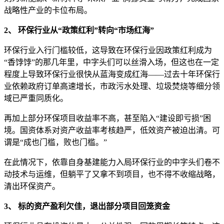
战略性产业的卡位布局。
2、
环保行业从“政策红利”转向“市场红海”
环保行业入行门槛较低，这导致在环保行业因政策红利成为
“香饽饽”的那几年里，中字头们可以丝滑入场，但这也在一定
程度上导致环保行业很快从蓝海变成红海——过去十年环保行
业依赖政府订单高速增长，市政污水处理、垃圾焚烧等细分领
域已严重同质化。
再加上部分环保项目收益率不高，甚至陷入“建设即亏损”困
境。国资体系对资产收益率考核趋严，低效资产被迫出清。可
谓是“成也门槛，败也门槛。”
在此情况下，依靠自身基建能力入局环保行业的中字头们卷不
动技术与运维，但躺平了又拿不到项目，也不得不收缩战略，
清出环保资产。
3、
标的资产盈利欠佳，退出部分项目回笼资金