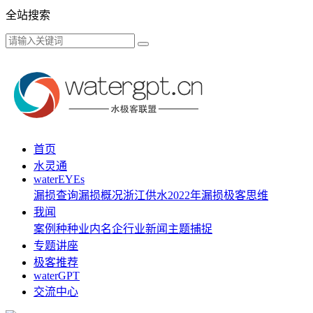
全站搜索
首页
水灵通
waterEYEs
漏损查询
漏损概况
浙江供水
2022年漏损
极客思维
我闻
案例种种
业内名企
行业新闻
主题捕捉
专题讲座
极客推荐
waterGPT
交流中心