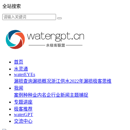
全站搜索
首页
水灵通
waterEYEs
漏损查询
漏损概况
浙江供水
2022年漏损
极客思维
我闻
案例种种
业内名企
行业新闻
主题捕捉
专题讲座
极客推荐
waterGPT
交流中心