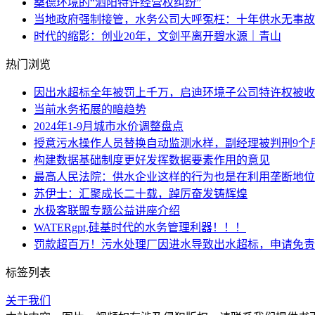
桑德环境的“泗阳特许经营权纠纷”
当地政府强制接管，水务公司大呼冤枉：十年供水无事故
时代的缩影：创业20年，文剑平离开碧水源｜青山
热门浏览
因出水超标全年被罚上千万，启迪环境子公司特许权被收
当前水务拓展的暗趋势
2024年1-9月城市水价调整盘点
授意污水操作人员替换自动监测水样，副经理被判刑9个
构建数据基础制度更好发挥数据要素作用的意见
最高人民法院：供水企业这样的行为也是在利用垄断地位
苏伊士：汇聚成长二十载，踔厉奋发铸辉煌
水极客联盟专题公益讲座介绍
WATERgpt,硅基时代的水务管理利器！！！
罚款超百万！污水处理厂因进水导致出水超标，申请免责
标签列表
关于我们