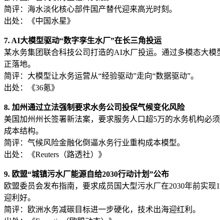
简评：海水淡化核心部件国产替代迎来高光时刻。
出处：《中国水星》
7. AI大模型驱动“数字孪生水厂”在长三角投运
某水务集团联合科技公司打造的AI水厂投运。通过多模态大模
正落地。
简评：大模型让水务运营从“经验驱动”走向“数据驱动”。
出处：《36氪》
8. 加州通过立法强制要求水务公司投保气候变化风险
美国加州州长签署新法案，要求服务人口超5万的水务机构必
成本结构。
简评：气候风险金融化倒逼水务行业重构成本模型。
出处：《Reuters（路透社）》
9. 欧盟“城镇污水厂能源自给2030行动计划”公布
欧盟委员会发布指南，要求成员国大型污水厂在2030年前实
迎利好。
简评：欧洲水务减碳目标进一步硬化，技术出海迎红利。