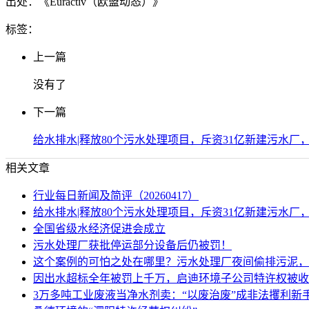
出处：《Euractiv（欧盟动态）》
标签：
上一篇
没有了
下一篇
给水排水|释放80个污水处理项目，斥资31亿新建污水厂
相关文章
行业每日新闻及简评（20260417）
给水排水|释放80个污水处理项目，斥资31亿新建污水厂
全国省级水经济促进会成立
污水处理厂获批停运部分设备后仍被罚！
这个案例的可怕之处在哪里？污水处理厂夜间偷排污泥，
因出水超标全年被罚上千万，启迪环境子公司特许权被收
3万多吨工业废液当净水剂卖：“以废治废”成非法攫利新