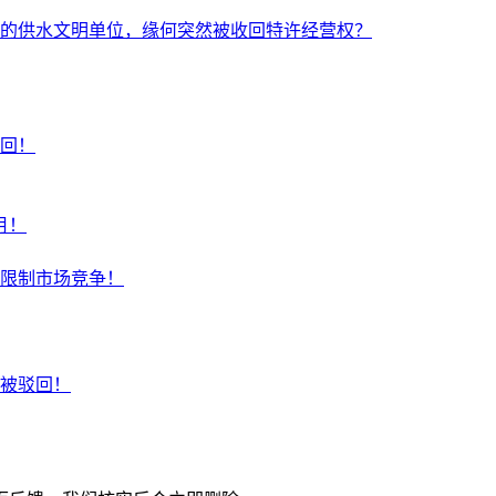
的供水文明单位，缘何突然被收回特许经营权？
回！
月！
限制市场竞争！
被驳回！