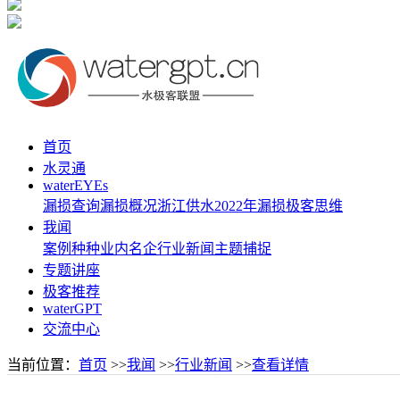
首页
水灵通
waterEYEs
漏损查询
漏损概况
浙江供水
2022年漏损
极客思维
我闻
案例种种
业内名企
行业新闻
主题捕捉
专题讲座
极客推荐
waterGPT
交流中心
当前位置：
首页
>>
我闻
>>
行业新闻
>>
查看详情