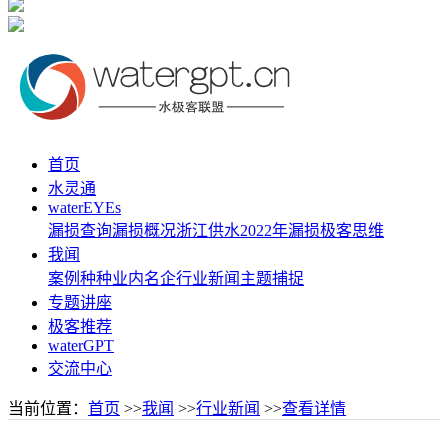
首页
水灵通
waterEYEs
漏损查询
漏损概况
浙江供水
2022年漏损
极客思维
我闻
案例种种
业内名企
行业新闻
主题捕捉
专题讲座
极客推荐
waterGPT
交流中心
当前位置：
首页
>>
我闻
>>
行业新闻
>>
查看详情