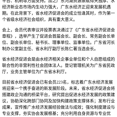
平台、机制等方面支持。加之广东河湖资源禀赋得天独厚、水
经济新业态市场内生动力强大，广东水经济正迎来发展机遇
期。在此背景下，省水经济促进会的成立恰逢其时，作为第一
个省级水经济社会组织，具有重大意义。
会上，会员代表审议并投票表决通过了《广东省水经济促进会
章程》，选举产生了促进会首届会长、副会长、常务副会长单
位、副会长单位、秘书长、理事单位、监事单位。广东省河长
制办公室副主任、省水利厅副厅长陈仁著当选会长。
省水经济促进会是由水经济相关企事业单位和个人自愿组成的
联合性的非营利性社会团体法人。登记管理机关为广东省民政
厅，业务主管单位为广东省水利厅。
目前省水经济促进会已有会员223名，标志着广东水经济发展
将迎来一个携手奋进的新发展阶段。未来，省水经济促进会将
搭建政企沟通的桥梁平台，研究提出促进水经济发展的政策建
议，协助深化跨部门协同及加快构建政策支撑体系；发布行业
成果，宣传推广水经济发展经验做法与成效；强化制度建设与
专业支撑，夯实协会发展根基；充分利用自身资源与专业优