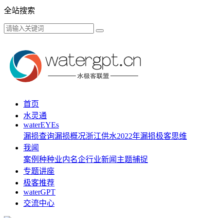
全站搜索
首页
水灵通
waterEYEs
漏损查询
漏损概况
浙江供水
2022年漏损
极客思维
我闻
案例种种
业内名企
行业新闻
主题捕捉
专题讲座
极客推荐
waterGPT
交流中心