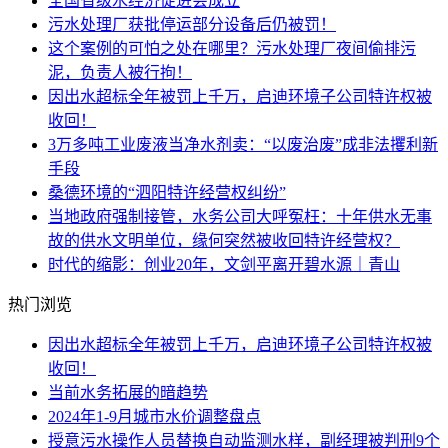
全国省级水经济促进会成立
污水处理厂获批停运部分设备后仍被罚！
这个案例的可怕之处在哪里？污水处理厂夜间偷排污
泥，负责人被行拘！
因出水超标全年被罚上千万，启迪环境子公司特许权被
收回！
3万多吨工业废液当净水剂卖：“以废治废”成非法攫利新
手段
桑德环境的“泗阳特许经营权纠纷”
当地政府强制接管，水务公司大呼冤枉：十年供水无事
故的供水文明单位，缘何突然被收回特许经营权？
时代的缩影：创业20年，文剑平离开碧水源｜青山
热门浏览
因出水超标全年被罚上千万，启迪环境子公司特许权被
收回！
当前水务拓展的暗趋势
2024年1-9月城市水价调整盘点
授意污水操作人员替换自动监测水样，副经理被判刑9个