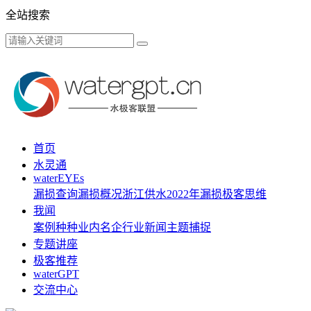
全站搜索
首页
水灵通
waterEYEs
漏损查询
漏损概况
浙江供水
2022年漏损
极客思维
我闻
案例种种
业内名企
行业新闻
主题捕捉
专题讲座
极客推荐
waterGPT
交流中心