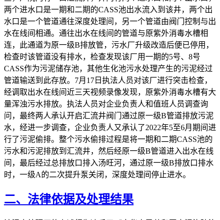
两个进水口是一期和二期的CASS池出水流入到该井，两个出
水口是一个管道通往深度处理间，另一个管道由阀门控制与出
水在线间相通。通往出水在线间的管道与原紫外消毒水槽相
连，此通道为原一级B排放管，污水厂升级改造后便已停用，
检查时该管道没有排水，检查发现该厂用一期的5号、8号
CASS作为污泥储存池，其他生化池污水处理产生的污泥经过
管道输送到此存放。7月17日执法人员对该厂进行突击检查，
经调取出水在线间近三天视频录像发现，原紫外消毒水槽有大
量浑浊污水排放。执法人员对企业负责人和值班人员调查询
问，最终两人承认开启汇流井阀门通过原一级B管道排放污泥
水，经进一步调查，企业负责人又承认了2022年5至6月期间进
行了污泥偷排。整个污水偷排过程是将一期和二期CASS池的
污水和污泥排放到汇流井，然后经原一级B管道进入出水在线
间，最后经过总排放口排入汤旺河，通过原一级B排放口排水
时，一级A的二次提升泵关闭，深度处理间停止进水。
二、法律依据及处理结果