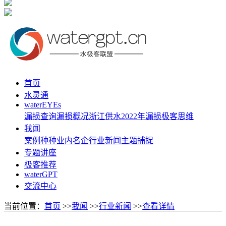
首页
水灵通
waterEYEs
漏损查询
漏损概况
浙江供水
2022年漏损
极客思维
我闻
案例种种
业内名企
行业新闻
主题捕捉
专题讲座
极客推荐
waterGPT
交流中心
当前位置：
首页
>>
我闻
>>
行业新闻
>>
查看详情