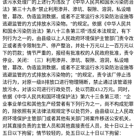
该污水处理厂的上述行为违反了《中华人民共和国水污染防治
法》第三十九条“禁止利用渗井、渗坑、裂隙、溶洞，私设暗
管，篡改、伪造监测数据，或者不正常运行水污染防治设施等
逃避监管的方式排放水污染物。”的规定。依据《中华人民共
和国水污染防治法》第八十三条第三项“违反本法规定，有下
列行为之一的，由县级以上人民政府环境保护主管部门责令改
正或者责令限制生产、停产整治，并处十万元以上一百万元以
下的罚款；情节严重的，报经有批准权的人民政府批准，责令
停业、关闭：（三）利用渗井、渗坑、裂隙、溶洞，私设暗
管，篡改、伪造监测数据，或者不正常运行水污染防治设施等
逃避监管的方式排放水污染物的；”的规定，责令该厂停止违
法行为，对原一级B排放口进行物理隔断，禁止通过该管道排
放污水，对该公司进行行政处罚，处以罚款43.2万元。同时，
依据《中华人民共和国环境保护法》第六十三条第三项：“企
业事业单位和其他生产经营者有下列行为之一，尚不构成犯罪
的，除依照有关法律法规规定予以处罚外，由县级以上人民政
府环境保护主管部门或者其他有关部门将案件移送公安机关，
对其直接负责的主管人员和其他直接责任人员，处十日以上十
五日以下拘留；情节较轻的，处五日以上十日以下拘留：