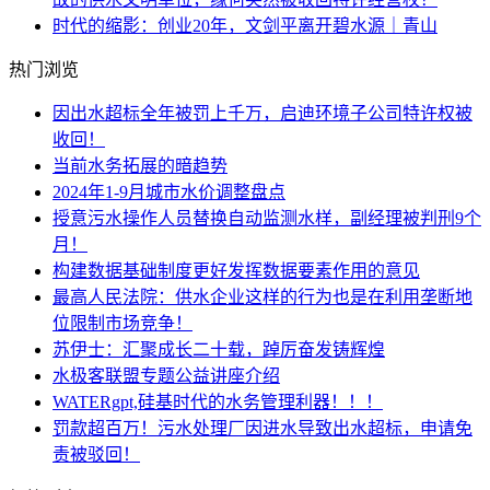
时代的缩影：创业20年，文剑平离开碧水源｜青山
热门浏览
因出水超标全年被罚上千万，启迪环境子公司特许权被
收回！
当前水务拓展的暗趋势
2024年1-9月城市水价调整盘点
授意污水操作人员替换自动监测水样，副经理被判刑9个
月！
构建数据基础制度更好发挥数据要素作用的意见
最高人民法院：供水企业这样的行为也是在利用垄断地
位限制市场竞争！
苏伊士：汇聚成长二十载，踔厉奋发铸辉煌
水极客联盟专题公益讲座介绍
WATERgpt,硅基时代的水务管理利器！！！
罚款超百万！污水处理厂因进水导致出水超标，申请免
责被驳回！