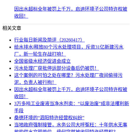
因出水超标全年被罚上千万，启迪环境子公司特许权被
收回！
相关文章
行业每日新闻及简评（20260417）
给水排水|释放80个污水处理项目，斥资31亿新建污水
厂，新一轮生存战打响！
全国省级水经济促进会成立
污水处理厂获批停运部分设备后仍被罚！
这个案例的可怕之处在哪里？污水处理厂夜间偷排污
泥，负责人被行拘！
因出水超标全年被罚上千万，启迪环境子公司特许权被
收回！
3万多吨工业废液当净水剂卖：“以废治废”成非法攫利新
手段
桑德环境的“泗阳特许经营权纠纷”
当地政府强制接管，水务公司大呼冤枉：十年供水无事
故的供水文明单位，缘何突然被收回特许经营权？